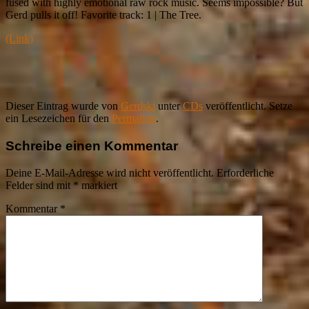
fused with highly emotional raw rock music. Seems impossible? But
Gerd pulls it off!
Favorite track: 1 | The Tree.
(Link)
Dieser Eintrag wurde von
Gerdski
unter
CDs
veröffentlicht. Setze
ein Lesezeichen für den
Permalink
.
Schreibe einen Kommentar
Deine E-Mail-Adresse wird nicht veröffentlicht.
Erforderliche
Felder sind mit
*
markiert
Kommentar
*