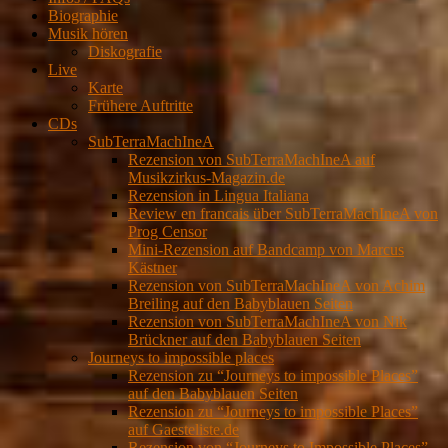
Biographie
Musik hören
Diskografie
Live
Karte
Frühere Auftritte
CDs
SubTerraMachIneA
Rezension von SubTerraMachIneA auf
Musikzirkus-Magazin.de
Rezension in Lingua Italiana
Review en francais über SubTerraMachIneA von
Prog Censor
Mini-Rezension auf Bandcamp von Marcus
Kästner
Rezension von SubTerraMachIneA von Achim
Breiling auf den Babyblauen Seiten
Rezension von SubTerraMachIneA von Nik
Brückner auf den Babyblauen Seiten
Journeys to impossible places
Rezension zu “Journeys to impossible Places”
auf den Babyblauen Seiten
Rezension zu “Journeys to impossible Places”
auf Gaesteliste.de
Rezension von “Journeys to Impossible Places”