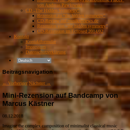
von Andreas Pawlowski
CD „The Hidden Symmetry“
Rezension zu “the hidden symmetry”
CD-Review auf musikreviews.de
Rezension von “the hidden symmetry”
CD-Rezension im Eclipsed 2014/02
Kontakt
Kontaktformular
Impressum
Datenschutzerklärung
Beitragsnavigation
←
Vorheriger
Nächster
→
Mini-Rezension auf Bandcamp von
Marcus Kästner
08.12.2018
Imagine the complex composition of minimalist classical music